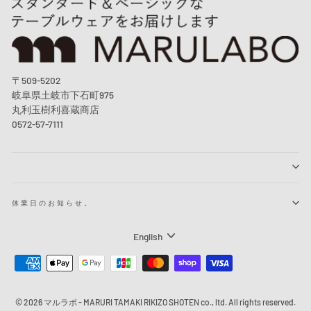
〒509-5202
岐阜県土岐市下石町975
丸利玉樹利喜蔵商店
0572-57-7111
休業日のお知らせ。
Language
English
© 2026 マルラボ - MARURI TAMAKI RIKIZO SHOTEN co., ltd. All rights reserved.