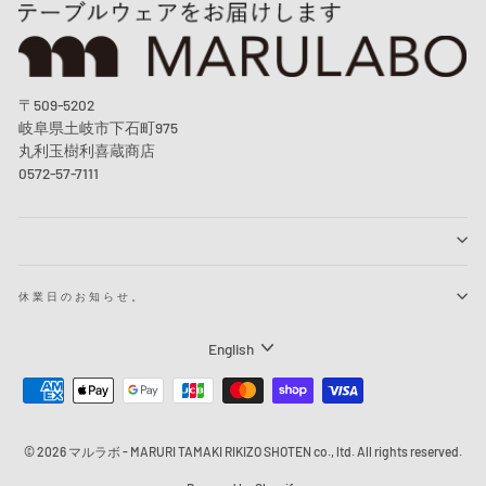
〒509-5202
岐阜県土岐市下石町975
丸利玉樹利喜蔵商店
0572-57-7111
休業日のお知らせ。
Language
English
© 2026 マルラボ - MARURI TAMAKI RIKIZO SHOTEN co., ltd. All rights reserved.