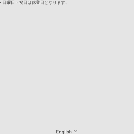
・日曜日・祝日は休業日となります。
Language
English