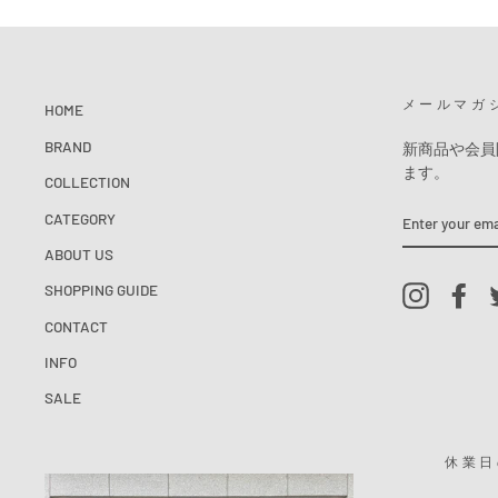
メールマガ
HOME
BRAND
新商品や会員
ます。
COLLECTION
ENTER
CATEGORY
YOUR
EMAIL
ABOUT US
SHOPPING GUIDE
Instagram
Fac
CONTACT
INFO
SALE
休業日