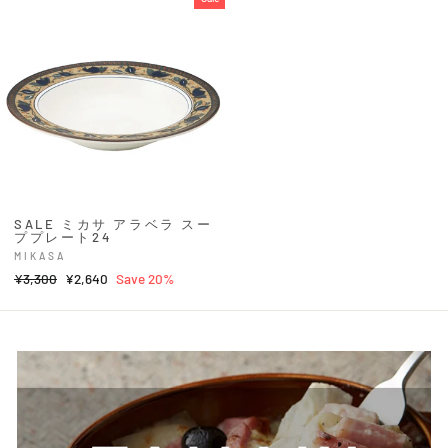
SALE ミカサ アラベラ スー
ププレート24
MIKASA
Regular
¥3,300
Sale
¥2,640
Save 20%
price
price