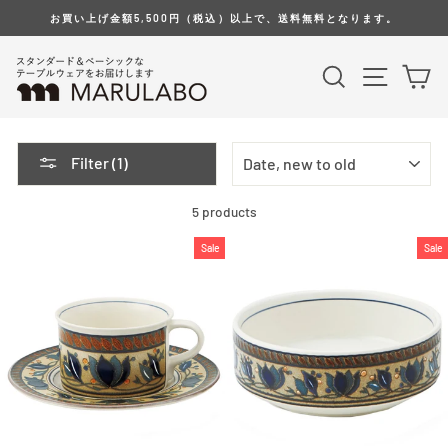
Skip
お買い上げ金額5,500円（税込）以上で、送料無料となります。
to
content
Search
Site na
Ca
SORT
Filter (1)
5 products
Sale
Sale