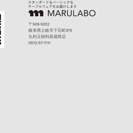
〒509-5202
岐阜県土岐市下石町975
丸利玉樹利喜蔵商店
0572-57-7111