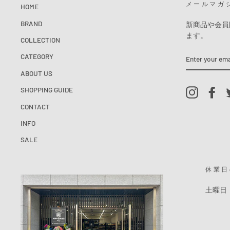
メールマガ
HOME
BRAND
新商品や会員
ます。
COLLECTION
ENTER
CATEGORY
YOUR
EMAIL
ABOUT US
SHOPPING GUIDE
Instagram
Fac
CONTACT
INFO
SALE
休業日
土曜日