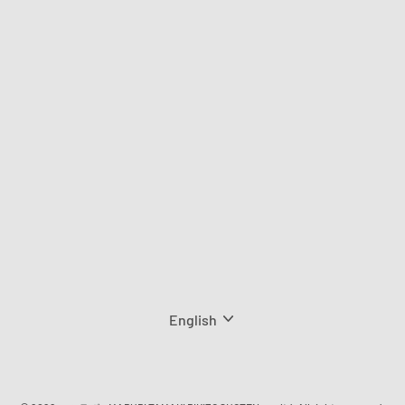
Language
English