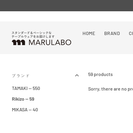
Skip
to
Orders
プロフィール
content
HOME
BRAND
C
59 products
ブランド
TAMAKI — 550
Sorry, there are no pr
Rikizo — 59
MIKASA — 40