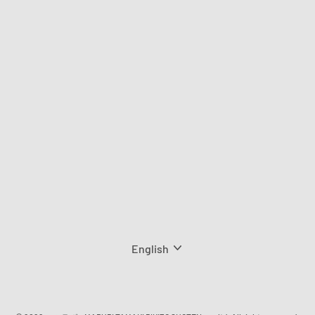
Language
English