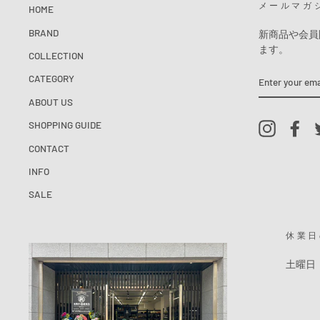
メールマガ
HOME
BRAND
新商品や会員
ます。
COLLECTION
ENTER
CATEGORY
YOUR
EMAIL
ABOUT US
SHOPPING GUIDE
Instagram
Fac
CONTACT
INFO
SALE
休業日
土曜日