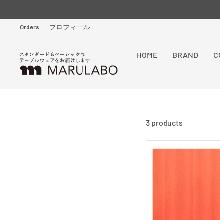
Skip
to
Orders
プロフィール
content
HOME
BRAND
C
3 products