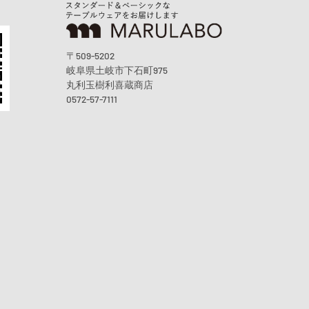
〒509-5202
岐阜県土岐市下石町975
丸利玉樹利喜蔵商店
0572-57-7111