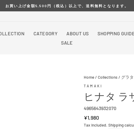
お買い上げ金額5,500円（税込）以上で、送料無料となります。
OLLECTION
CATEGORY
ABOUT US
SHOPPING GUID
SALE
Home
/
Collections
/
グラタ
TAMAKI
ヒナタ ラ
4965643932070
Regular
¥1,980
price
Tax included.
Shipping
calcu