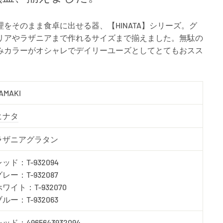
をそのまま食卓に出せる器、【HINATA】シリーズ。グ
リアやラザニアまで作れるサイズまで揃えました。無駄の
みカラーがオシャレでデイリーユーズとしてとてもおスス
AMAKI
ヒナタ
ラザニアグラタン
ッド：T-932094
レー：T-932087
ホワイト：T-932070
ルー：T-932063
ッド：4965643932094