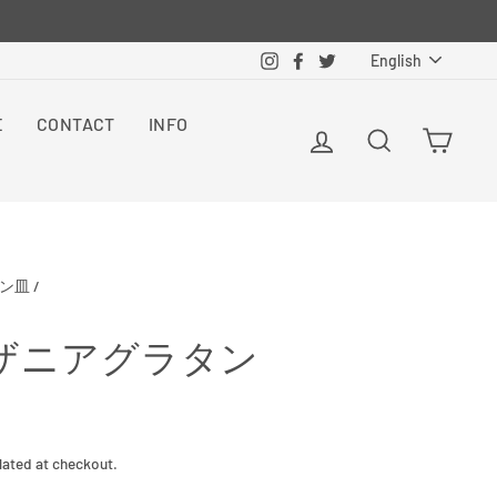
Langua
Instagram
Facebook
Twitter
English
E
CONTACT
INFO
Log in
Search
Cart
ン皿
/
ザニアグラタン
lated at checkout.