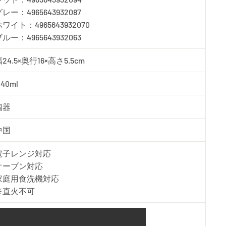
レー：4965643932087
ワイト：4965643932070
ルー：4965643932063
24.5×奥行16×高さ5.5cm
140ml
陶器
中国
電子レンジ対応
オーブン対応
家庭用食洗機対応
※直火不可