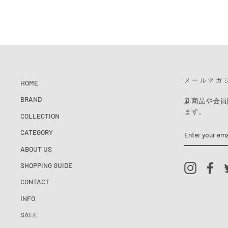
メールマガ
HOME
BRAND
新商品や会員
ます。
COLLECTION
ENTER
CATEGORY
YOUR
EMAIL
ABOUT US
SHOPPING GUIDE
Instagram
Fac
CONTACT
INFO
SALE