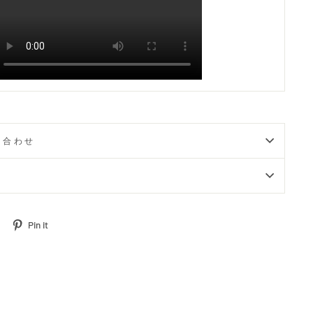
い合わせ
Tweet
Pin
Pin it
on
on
Twitter
Pinterest