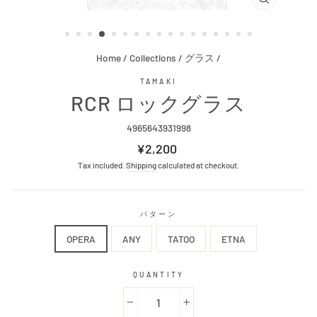
CLOSE
(ESC)
Home
/
Collections
/
グラス
/
TAMAKI
RCR ロックグラス
4965643931998
Regular
¥2,200
price
Tax included.
Shipping
calculated at checkout.
パターン
OPERA
ANY
TATOO
ETNA
QUANTITY
−
+