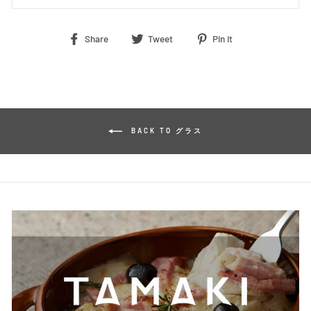
Share
Tweet
Pin
Share
Tweet
Pin it
on
on
on
Facebook
Twitter
Pinterest
BACK TO グラス