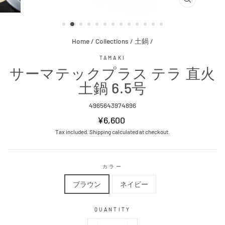
CLOSE
(ESC)
Home
/
Collections
/
土鍋
/
TAMAKI
サーマテックプラス テラ 直火
土鍋 6.5号
4965643974896
Regular
¥6,600
price
Tax included.
Shipping
calculated at checkout.
カラー
ブラウン
ネイビー
QUANTITY