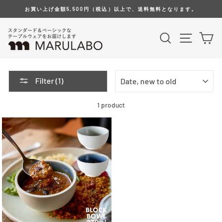
Skip
お買い上げ金額5,500円（税込）以上で、送料無料となります。
to
content
Search
Site na
Ca
SORT
Filter (1)
1 product