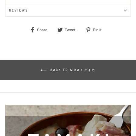
REVIEWS
Share
Tweet
Pin
Share
Tweet
Pin it
on
on
on
Facebook
Twitter
Pinterest
BACK TO AIKA：アイカ