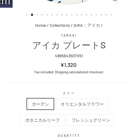
CLOSE
(ESC)
Home
/
Collections
/
AIKA：アイカ
/
TAMAKI
アイカ プレートS
4965643937051
Regular
¥1,320
price
Tax included.
Shipping
calculated at checkout.
カラー
ガーデン
オリエンタルフラワー
ボタニカルリーフ
フレッシュグリーン
QUANTITY