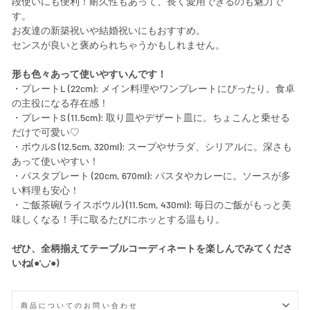
段使いにも便利！耐久性もあって、長く愛用できるのも魅力で
す。
お友達の新築祝いや結婚祝いにもおすすめ。
センスが良いと褒められちゃうかもしれません。
形も色々あって使いやすいんです！
・プレートL (22cm): メイン料理やワンプレートにぴったり。食卓
の主役になる存在感！
・プレートS (11.5cm): 取り皿やデザート皿に。ちょこんと乗せる
だけで可愛い♡
・ボウルS (12.5cm, 320ml): スープやサラダ、シリアルに。深さも
あって使いやすい！
・パスタプレート (20cm, 670ml): パスタやカレーに。ソースが多
い料理も安心！
・ご飯茶碗(ライスボウル) (11.5cm, 430ml): 毎日のご飯がもっと美
味しくなる！手に取るたびにホッとする温もり。
ぜひ、全柄揃えてテーブルコーディネートを楽しんでみてくださ
いね(●'◡'●)
商品についてのお問い合わせ