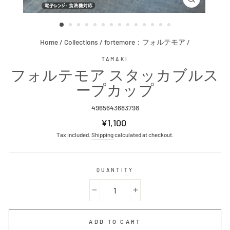
CLOSE
(ESC)
Home
/
Collections
/
fortemore：フォルテモア
/
TAMAKI
フォルテモア スタッカブルス
ープカップ
4965643683798
Regular
¥1,100
price
Tax included.
Shipping
calculated at checkout.
QUANTITY
−
+
ADD TO CART