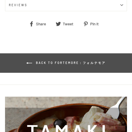
REVIEWS
Share
Tweet
Pin
Share
Tweet
Pin it
on
on
on
Facebook
Twitter
Pinterest
BACK TO FORTEMORE：フォルテモア