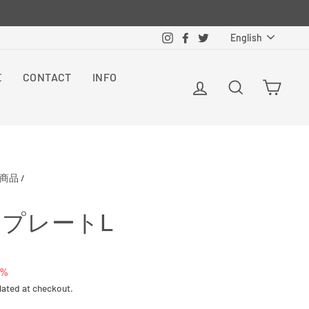
Langua
Instagram
Facebook
Twitter
English
E
CONTACT
INFO
Log in
Search
Cart
商品
/
ル プレートL
0%
lated at checkout.