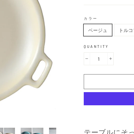
カラー
ベージュ
トルコ
QUANTITY
−
+
テーブルにそ