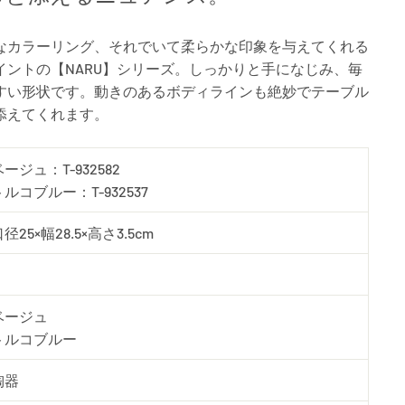
なカラーリング、それでいて柔らかな印象を与えてくれる
イントの【NARU】シリーズ。しっかりと手になじみ、毎
すい形状です。動きのあるボディラインも絶妙でテーブル
添えてくれます。
ベージュ：T-932582
トルコブルー：T-932537
径25×幅28.5×高さ3.5cm
ベージュ
トルコブルー
陶器