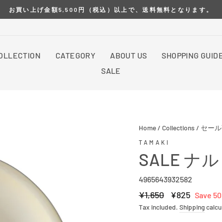
お買い上げ金額5,500円（税込）以上で、送料無料となります。
OLLECTION
CATEGORY
ABOUT US
SHOPPING GUID
SALE
Home
/
Collections
/
セール
TAMAKI
SALE ナ
4965643932582
Regular
¥1,650
Sale
¥825
Save 5
price
price
Tax included.
Shipping
calcu