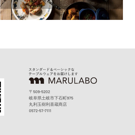
〒509-5202
岐阜県土岐市下石町975
丸利玉樹利喜蔵商店
0572-57-7111