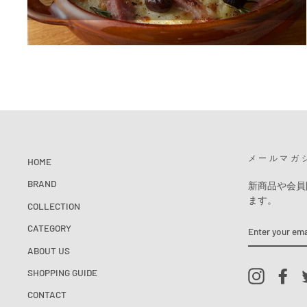
メールマガ
HOME
BRAND
新商品や会員
ます。
COLLECTION
ENTER
CATEGORY
YOUR
EMAIL
ABOUT US
SHOPPING GUIDE
Instagram
Fac
CONTACT