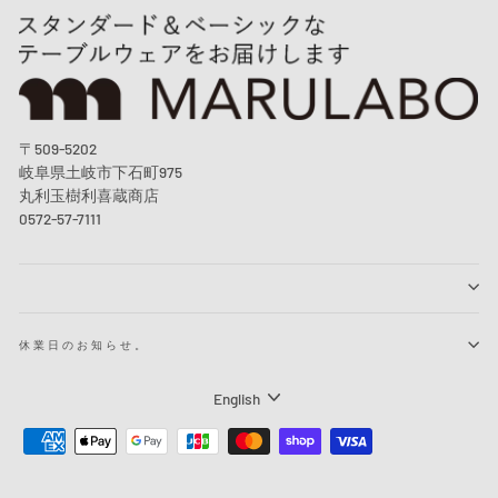
〒509-5202
岐阜県土岐市下石町975
丸利玉樹利喜蔵商店
0572-57-7111
休業日のお知らせ。
Language
English