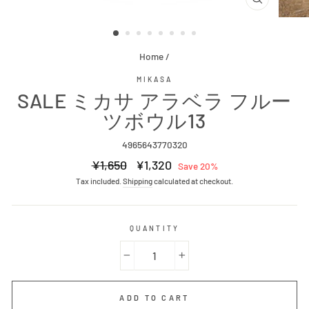
CLOSE
(ESC)
Home
/
MIKASA
SALE ミカサ アラベラ フルー
ツボウル13
4965643770320
Regular
Sale
¥1,650
¥1,320
Save 20%
price
price
Tax included.
Shipping
calculated at checkout.
QUANTITY
−
+
ADD TO CART