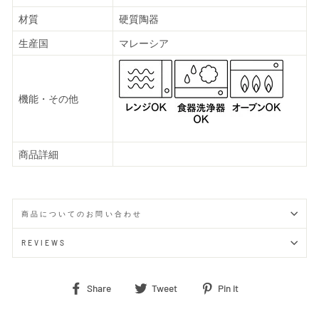
材質
硬質陶器
生産国
マレーシア
機能・その他
商品詳細
商品についてのお問い合わせ
REVIEWS
Share
Tweet
Pin
Share
Tweet
Pin it
on
on
on
Facebook
Twitter
Pinterest