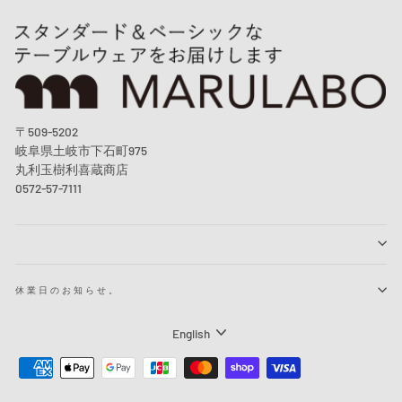
〒509-5202
岐阜県土岐市下石町975
丸利玉樹利喜蔵商店
0572-57-7111
休業日のお知らせ。
Language
English