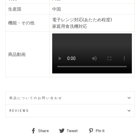
生産国
中国
電子レンジ対応(あたため程度)
機能・その他
家庭用食洗機対応
商品動画
商品についてのお問い合わせ
REVIEWS
Share
Tweet
Pin
Share
Tweet
Pin it
on
on
on