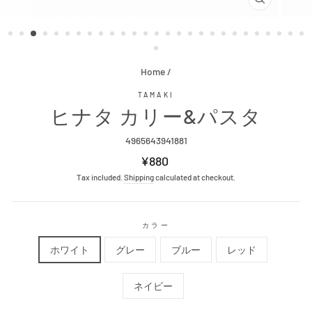
CLOSE
(ESC)
Home
/
TAMAKI
ヒナタ カリー&パスタ
4965643941881
Regular
¥880
price
Tax included.
Shipping
calculated at checkout.
カラー
ホワイト
グレー
ブルー
レッド
ネイビー