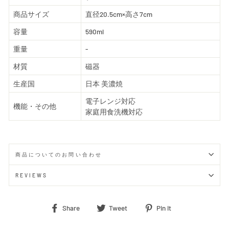
商品サイズ
直径20.5cm×高さ7cm
容量
590ml
重量
-
材質
磁器
生産国
日本 美濃焼
電子レンジ対応
機能・その他
家庭用食洗機対応
商品についてのお問い合わせ
REVIEWS
Share
Tweet
Pin
Share
Tweet
Pin it
on
on
on
Facebook
Twitter
Pinterest