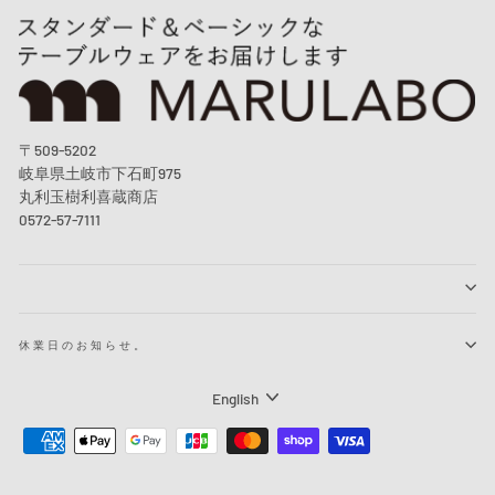
〒509-5202
岐阜県土岐市下石町975
丸利玉樹利喜蔵商店
0572-57-7111
休業日のお知らせ。
Language
English