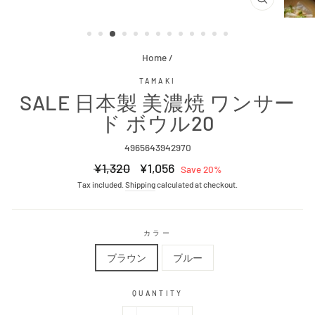
CLOSE
(ESC)
Home
/
TAMAKI
SALE 日本製 美濃焼 ワンサー
ド ボウル20
4965643942970
Regular
Sale
¥1,320
¥1,056
Save 20%
price
price
Tax included.
Shipping
calculated at checkout.
カラー
ブラウン
ブルー
QUANTITY