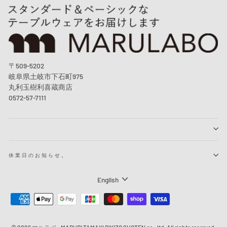
〒509-5202
岐阜県土岐市下石町975
丸利玉樹利喜蔵商店
0572-57-7111
休業日のお知らせ。
Language
English