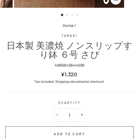
CLOSE
(ESC)
Home
/
TAMAKI
日本製 美濃焼 ノンスリップす
り鉢 ６号 さび
4965643644096
Regular
¥1,320
price
Tax included.
Shipping
calculated at checkout.
QUANTITY
−
+
ADD TO CART