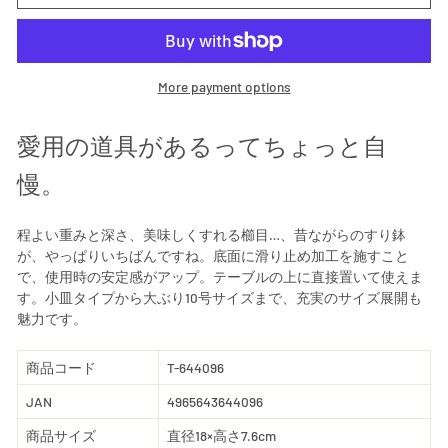
More payment options
愛用の道具があるってちょっと自
慢。
程よい重みと深さ、美味しくすれる櫛目…、昔ながらのすり鉢
が、やっぱりいちばんですね。底面に滑り止め加工を施すこと
で、使用時の安定感がアップ。テーブルの上に直接置いて使えま
す。小皿タイプから大ぶり10号サイズまで、充実のサイズ展開も
魅力です。
商品コード
T-644096
JAN
4965643644096
商品サイズ
直径18×高さ7.6cm