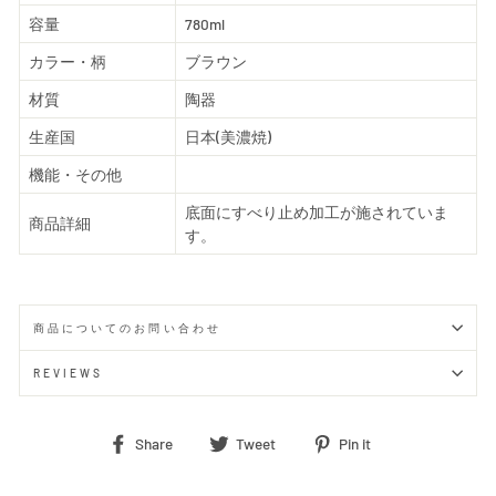
容量
780ml
カラー・柄
ブラウン
材質
陶器
生産国
日本(美濃焼)
機能・その他
底面にすべり止め加工が施されていま
商品詳細
す。
商品についてのお問い合わせ
REVIEWS
Share
Tweet
Pin
Share
Tweet
Pin it
on
on
on
Facebook
Twitter
Pinterest